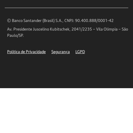
Encontre nossas agências
Análises Econômicas
Horários de Atendimento
© Banco Santander (Brasil) S.A., CNPJ: 90.400.888/0001-42
Definições de Cookies
Av. Presidente Juscelino Kubitschek, 2041/2235 – Vila Olímpia – São
Telefones
Paulo/SP.
Segurança
Política de Privacidade
Segurança
LGPD
Ética – Canal de denúncia