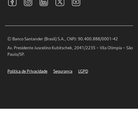
Relações com Investidores
Para sua Empresa
Ouvidoria
Imprensa
Encontre nossas agências
Análises Econômicas
Horários de Atendimento
© Banco Santander (Brasil) S.A., CNPJ: 90.400.888/0001-42
Definições de Cookies
Av. Presidente Juscelino Kubitschek, 2041/2235 – Vila Olímpia – São
Telefones
Paulo/SP.
Segurança
Política de Privacidade
Segurança
LGPD
Ética – Canal de denúncia