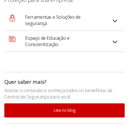
Ferramentas e Soluções de
segurança
Espaço de Educação e
Acesse as principais funcionalidades de proteção da
Conscientização
conta e do aplicativo em um só lugar;
Espaço dentro do app dedicado a como manter o
dinheiro da sua empresa protegido.
Quer saber mais?
Acesse o conteúdo e conheça todos os benefícios da
Central de Segurança para você.
Leia no blog