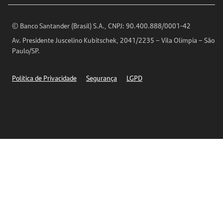
Encontre nossas agências
Análises Econômicas
Horários de Atendimento
© Banco Santander (Brasil) S.A., CNPJ: 90.400.888/0001-42
Definições de Cookies
Av. Presidente Juscelino Kubitschek, 2041/2235 – Vila Olímpia – São
Telefones
Paulo/SP.
Segurança
Política de Privacidade
Segurança
LGPD
Ética – Canal de denúncia