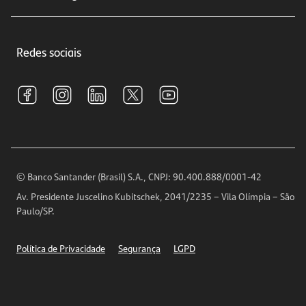
Educação Financeira
Crédito e Financiamentos
Central de Atendimento
Trabalhe conosco
Investimentos
Redes sociais
Central de Renegociação
Sustentabilidade
Tarifas e pacotes de serviços
S.A.C
Relações com Investidores
Para sua Empresa
Ouvidoria
Imprensa
Encontre nossas agências
Análises Econômicas
Horários de Atendimento
© Banco Santander (Brasil) S.A., CNPJ: 90.400.888/0001-42
Definições de Cookies
Av. Presidente Juscelino Kubitschek, 2041/2235 – Vila Olímpia – São
Telefones
Paulo/SP.
Segurança
Política de Privacidade
Segurança
LGPD
Ética – Canal de denúncia