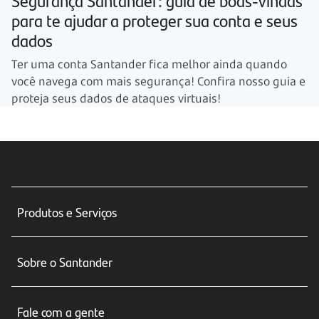
para te ajudar a proteger sua conta e seus
dados
Ter uma conta Santander fica melhor ainda quando
você navega com mais segurança! Confira nosso guia e
proteja seus dados de ataques virtuais!
Produtos e Serviços
Conta corrente
Sobre o Santander
Cartões de crédito
Sobre nós
Seguros
Fale com a gente