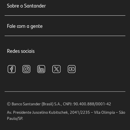
Sobre o Santander
Cartões de crédito
Sobre nós
Seguros
Fale com a gente
Educação Financeira
Crédito e Financiamentos
Central de Atendimento
Trabalhe conosco
Investimentos
Redes sociais
Central de Renegociação
Sustentabilidade
Tarifas e pacotes de serviços
S.A.C
Relações com Investidores
Para sua Empresa
Ouvidoria
Imprensa
Encontre nossas agências
Análises Econômicas
Horários de Atendimento
© Banco Santander (Brasil) S.A., CNPJ: 90.400.888/0001-42
Definições de Cookies
Av. Presidente Juscelino Kubitschek, 2041/2235 – Vila Olímpia – São
Telefones
Paulo/SP.
Segurança