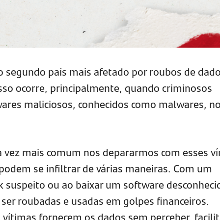
é o segundo país mais afetado por roubos de dad
so ocorre, principalmente, quando criminosos
wares maliciosos, conhecidos como malwares, n
ada vez mais comum nos depararmos com esses ví
 podem se infiltrar de várias maneiras. Com um
k suspeito ou ao baixar um software desconheci
ser roubadas e usadas em golpes financeiros.
s vítimas fornecem os dados sem perceber, facili