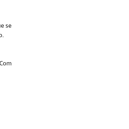
ue se
o.
. Com