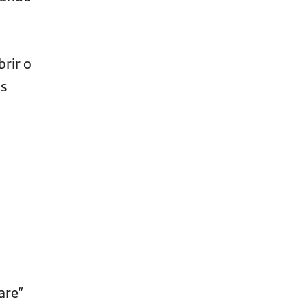
rir o
is
are”