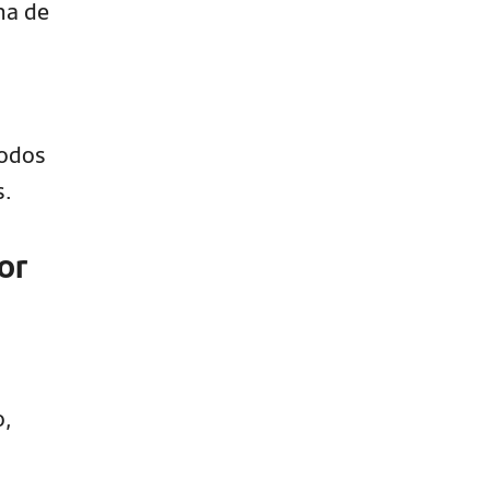
ma de
todos
s.
or
o,