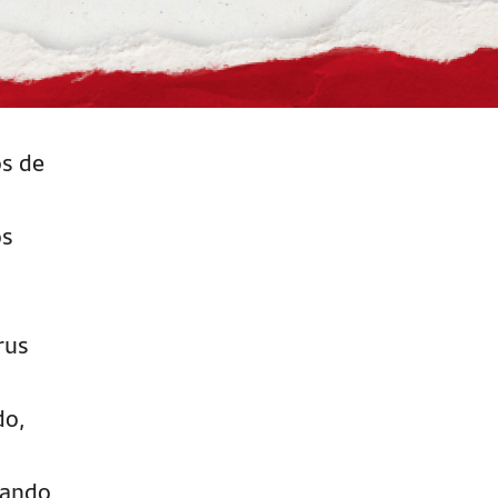
os de
os
rus
do,
tando