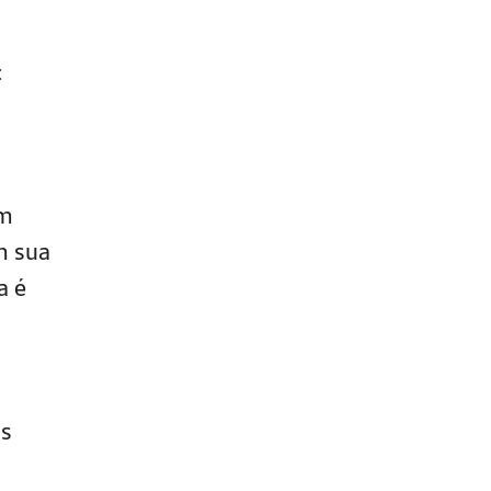
o
:
um
m sua
a é
as