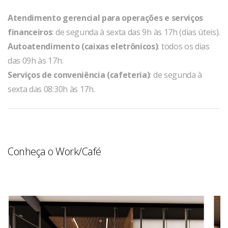
Atendimento gerencial para operações e serviços
financeiros
: de segunda à sexta das 9h às 17h (dias úteis).
Autoatendimento (caixas eletrônicos)
: todos os dias
das 09h às 17h.
Serviços de conveniência (cafeteria)
: de segunda à
sexta das 08:30h às 17h.
Conheça o Work/Café