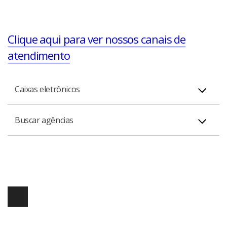
Clique aqui para ver nossos canais de
atendimento
Caixas eletrônicos
Buscar agências
Veja os serviços disponíveis e localize
aqui
o caixa
eletrônico mais próximo
Encontre
aqui
a agência mais próxima de você