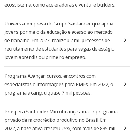
2023, foram focadas em empreendedorismo urbano
Sudeste.
ecossistema, como aceleradoras e venture builders.
periférico e negócios rurais inclusivos, com associações
locais, cooperativas, microempresas e empreendedores
Prepara Futuro
Universia: empresa do Grupo Santander que apoia
individuais selecionados para serem acelerados,
Projetos voltados a jovens e adultos, mulheres,
jovens por meio da educação e acesso ao mercado
gerando trabalho e renda.
portadores de deficiência visual e LGBQIA + HIV.
de trabalho. Em 2022, realizou 2 mil processos de
Regiões atendidas: Norte, Sul e Sudeste.
recrutamento de estudantes para vagas de estágio,
Apoiadores:
Projetos Apoiados:
jovem aprendiz ou primeiro emprego.
BNDES
A Banca
Fundação Arymax
Adeva - Associação de Deficientes Visuais e Amigos
Fundação Tide Setubal
AFesu
Programa Avançar: cursos, encontros com
Humanize
Arca
especialistas e informações para PMEs. Em 2022, o
Instituto Heineken
Casa Anjos Voluntários
programa alcançou quase 7 mil pessoas.
Instituto Votorantim
CEDB - Centro Educacional Dom Bosco
Santander
Coopersanta
Prospera Santander Microfinanças: maior programa
Gastromotiva
privado de microcrédito produtivo no Brasil. Em
Generation Brasil
2022, a base ativa cresceu 25%, com mais de 885 mil
GTP - Grupo de Trabalhos em Prevenção Posithivo