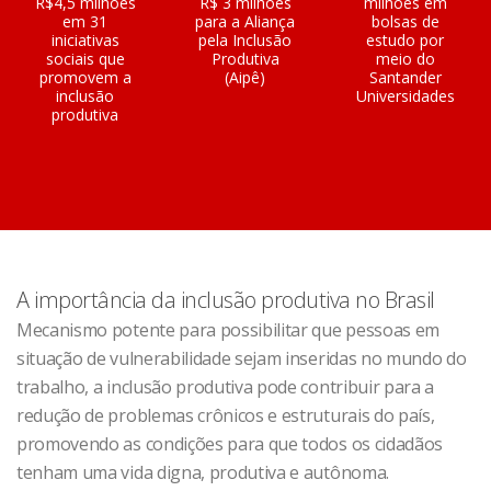
R$4,5 milhões
R$ 3 milhões
milhões em
em 31
para a Aliança
bolsas de
iniciativas
pela Inclusão
estudo por
sociais que
Produtiva
meio do
promovem a
(Aipê)
Santander
inclusão
Universidades
produtiva
A importância da inclusão produtiva no Brasil
Mecanismo potente para possibilitar que pessoas em
situação de vulnerabilidade sejam inseridas no mundo do
trabalho, a inclusão produtiva pode contribuir para a
redução de problemas crônicos e estruturais do país,
promovendo as condições para que todos os cidadãos
tenham uma vida digna, produtiva e autônoma.