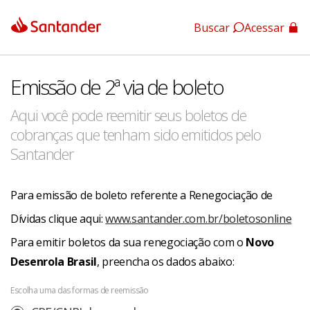
Buscar
Acessar
App Santander
Emissão de 2ª via de boleto
App Santander Empresas
Aqui você pode reemitir seus boletos de
cobranças que tenham sido emitidos pelo
Santander
Para emissão de boleto referente a Renegociação de
Dívidas clique aqui:
www.santander.com.br/boletosonline
Para emitir boletos da sua renegociação com o
Novo
Desenrola Brasil
, preencha os dados abaixo:
Escolha uma das formas de reemissão