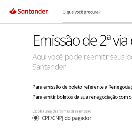
O que você procura?
Emissão de 2ª via 
Aqui você pode reemitir seus 
Santander
Para emissão de boleto referente a Renegociaçã
Para emitir boletos da sua renegociação com 
Escolha uma das formas de reemissão
CPF/CNPJ do pagador