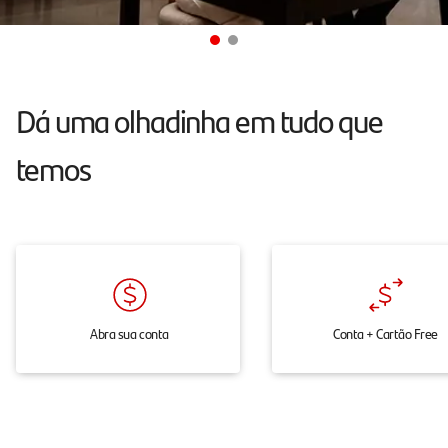
atendimento
24h
pelo
chat,
Dá uma olhadinha em tudo que
onde
temos
e
quando
você
precisar.
Abra sua conta
Conta + Cartão Free