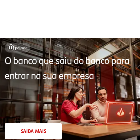
Soluções
pausar
❚❚
para
O banco que saiu do banco para
facilitar
entrar na sua empresa
o
seu
dia
a
dia,
com
SAIBA MAIS