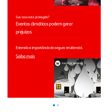
Sua casa está protegida?
Eventos climáticos podem gerar
prejuízos
Entenda a importância do seguro residencial.
Saiba mais