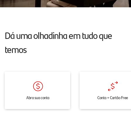
atendimento
24h
pelo
chat,
Dá uma olhadinha em tudo que
onde
temos
e
quando
você
precisar.
Abra sua conta
Conta + Cartão Free