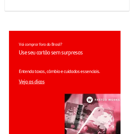
Vai comprar fora do Brasil?
Use seu cartão sem surpresas
Entenda taxas, câmbio e cuidados essenciais.
Veja as dicas