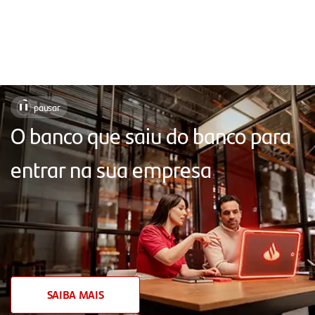
Soluções
pausar
❚❚
para
O banco que saiu do banco para
facilitar
entrar na sua empresa
o
seu
dia
a
dia,
com
SAIBA MAIS