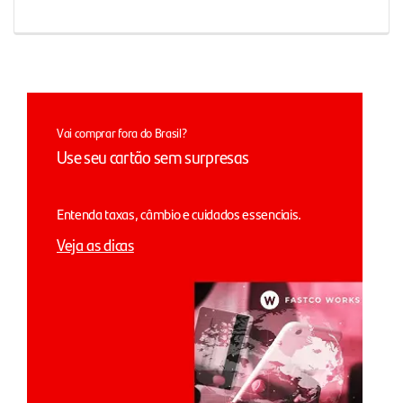
Vai comprar fora do Brasil?
Use seu cartão sem surpresas
Entenda taxas, câmbio e cuidados essenciais.
Veja as dicas