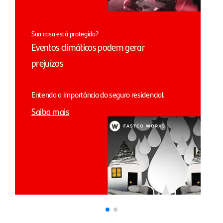
Sua casa está protegida?
Eventos climáticos podem gerar
prejuízos
Entenda a importância do seguro residencial.
Saiba mais