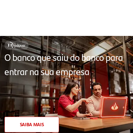
Soluções
pausar
❚❚
para
O banco que saiu do banco para
facilitar
entrar na sua empresa
o
seu
dia
a
dia,
com
SAIBA MAIS