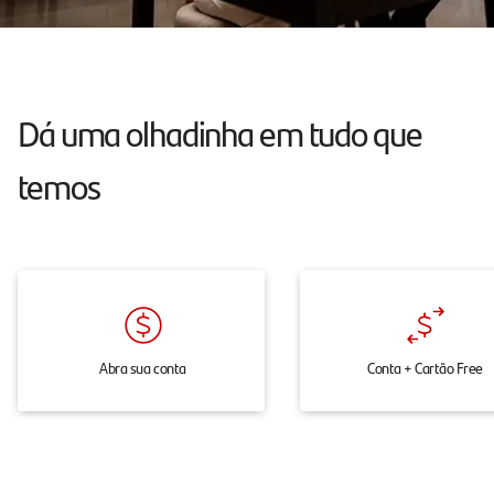
atendimento
24h
pelo
chat,
Dá uma olhadinha em tudo que
onde
temos
e
quando
você
precisar.
Abra sua conta
Conta + Cartão Free