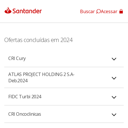
Buscar
Acessar
App Santander
App Santander Empresas
Ofertas concluídas em 2024
CRI Cury
ATLAS PROJECT HOLDING 2 S.A-
Deb.2024
Aviso ao Mercado
PDF
FIDC Turbi 2024
Anuncio de Inicio
PDF
CRI Oncoclinicas