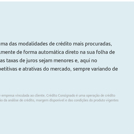
ma das modalidades de crédito mais procuradas,
lmente de forma automática direto na sua folha de
as taxas de juros sejam menores e, aqui no
petitivas e atrativas do mercado, sempre variando de
 e empresa vinculada ao cliente. Crédito Consignado é uma operação de crédito
ão da análise de crédito, margem disponível e das condições do produto vigentes