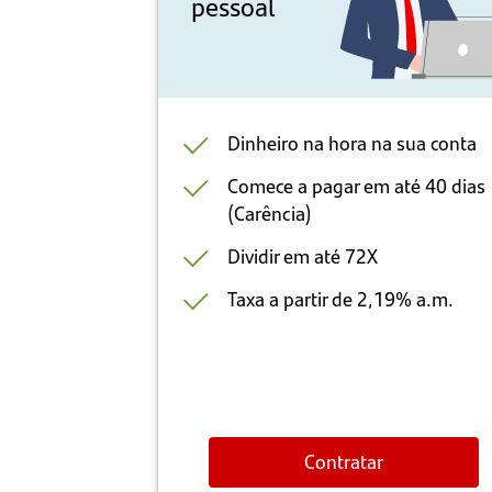
pessoal
il é feita
Dinheiro na hora na sua conta
Comece a pagar em até 40 dias
-aprovado sai
(Carência)
Dividir em até 72X
 condições de
Taxa a partir de 2,19% a.m.
celas e
arro ou moto
Contratar