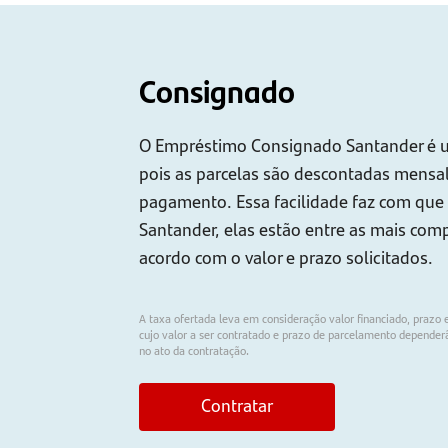
Consignado
O Empréstimo Consignado Santander é u
pois as parcelas são descontadas mensa
pagamento. Essa facilidade faz com que 
Santander, elas estão entre as mais com
acordo com o valor e prazo solicitados.
A taxa ofertada leva em consideração valor financiado, prazo
cujo valor a ser contratado e prazo de parcelamento depender
no ato da contratação.
Contratar