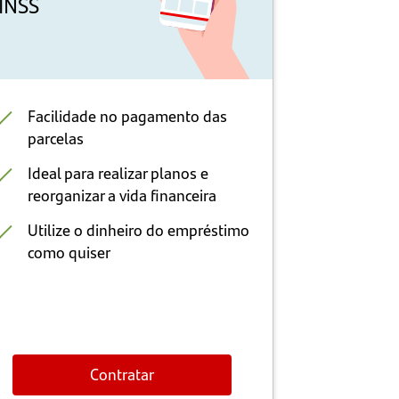
INSS
setor
público 
privado
Facilidade no pagamento das
Pagame
parcelas
folha
Ideal para realizar planos e
Pagamen
reorganizar a vida financeira
12 ano
Utilize o dinheiro do empréstimo
Taxas a
como quiser
Crédito
Contratar