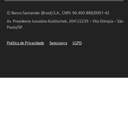
Análises Econômicas
Horários de Atendimento
© Banco Santander (Brasil) S.A., CNPJ: 90.400.888/0001-42
Definições de Cookies
Av. Presidente Juscelino Kubitschek, 2041/2235 – Vila Olímpia – São
Telefones
Paulo/SP.
Segurança
Política de Privacidade
Segurança
LGPD
Ética – Canal de denúncia