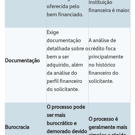
instituição
oferecida pelo
financeira é maior.
bem financiado.
Exige
documentação
A análise de
detalhada sobre o
crédito foca
bem a ser
principalmente
Documentação
adquirido, além
no histórico
da análise do
financeiro do
perfil financeiro
solicitante.
do solicitante.
O processo pode
ser mais
O processo é
burocrático e
Burocracia
geralmente mais
demorado devido
simples e rápido.