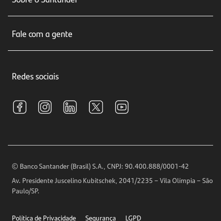
Cartões de crédito
Sobre nós
Seguros
Fale com a gente
Educação Financeira
Crédito e Financiamentos
Central de Atendimento
Trabalhe conosco
Investimentos
Redes sociais
Central de Renegociação
Sustentabilidade
Tarifas e pacotes de serviços
S.A.C
Relações com Investidores
Para sua Empresa
Ouvidoria
Imprensa
Encontre nossas agências
Análises Econômicas
Horários de Atendimento
© Banco Santander (Brasil) S.A., CNPJ: 90.400.888/0001-42
Definições de Cookies
Av. Presidente Juscelino Kubitschek, 2041/2235 – Vila Olímpia – São
Telefones
Paulo/SP.
Segurança
Política de Privacidade
Segurança
LGPD