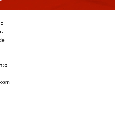
do
ra
de
ento
 com