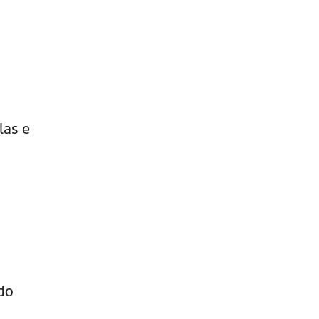
las e
do