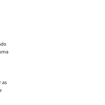
ado
 uma
r as
e