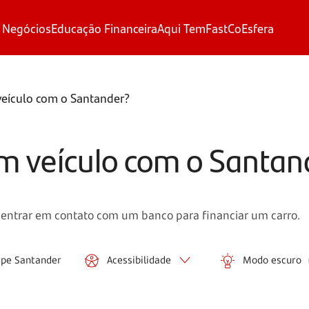
 Negócios
Educação Financeira
Aqui Tem
FastCo
Esfera
veículo com o Santander?
m veículo com o Santan
 entrar em contato com um banco para financiar um carro.
ipe Santander
Acessibilidade
Modo escuro