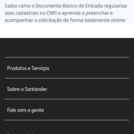
Saiba como o Documento Básico de Entrada regulariza
atos cadastrais no CNPJ e aprenda a preencher e
acompanhar a solicitação de forma totalmente online
Produtos e Serviços
Conta corrente
Sobre o Santander
Cartões de crédito
Sobre nós
Seguros
Fale com a gente
Educação Financeira
Crédito e Financiamentos
Central de Atendimento
Trabalhe conosco