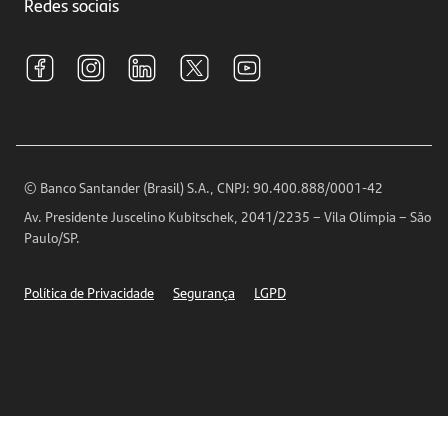
Investimentos
Redes sociais
Central de Renegociação
Sustentabilidade
Tarifas e pacotes de serviços
S.A.C
Relações com Investidores
Para sua Empresa
Ouvidoria
Imprensa
Encontre nossas agências
Análises Econômicas
Horários de Atendimento
© Banco Santander (Brasil) S.A., CNPJ: 90.400.888/0001-42
Definições de Cookies
Av. Presidente Juscelino Kubitschek, 2041/2235 – Vila Olímpia – São
Telefones
Paulo/SP.
Segurança
Política de Privacidade
Segurança
LGPD
Ética – Canal de denúncia