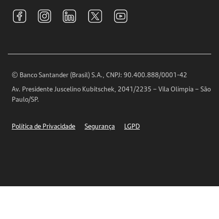
Tarifas e pacotes de serviços
S.A.C
Relações com Investidores
Para sua Empresa
Ouvidoria
Imprensa
Encontre nossas agências
Análises Econômicas
Horários de Atendimento
© Banco Santander (Brasil) S.A., CNPJ: 90.400.888/0001-42
Definições de Cookies
Av. Presidente Juscelino Kubitschek, 2041/2235 – Vila Olímpia – São
Telefones
Paulo/SP.
Segurança
Política de Privacidade
Segurança
LGPD
Ética – Canal de denúncia