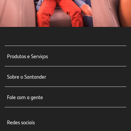
Produtos e Serviços
Conta corrente
Sobre o Santander
Cartões de crédito
Sobre nós
Seguros
Fale com a gente
Educação Financeira
Crédito e Financiamentos
Central de Atendimento
Trabalhe conosco
Investimentos
Redes sociais
Central de Renegociação
Sustentabilidade