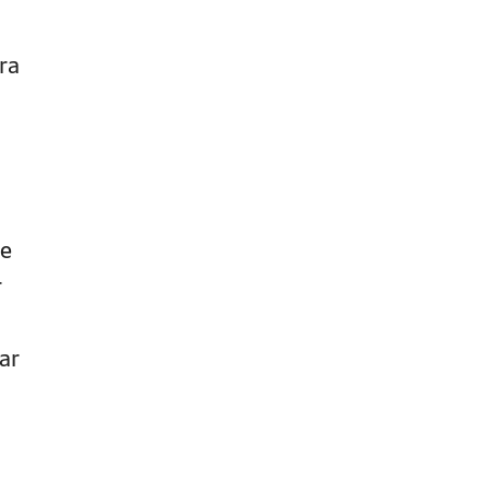
ra
pe
r
ar