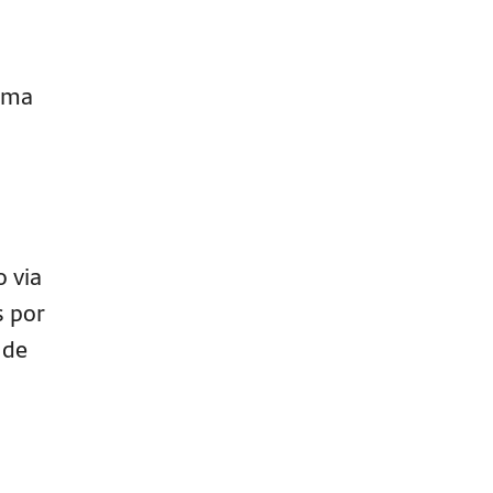
tima
o via
s por
 de