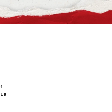
er
que