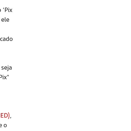
 ‘Pix
 ele
icado
 seja
Pix"
MED)
,
e o