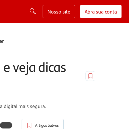
Nosso site
Abra sua conta
er
e veja dicas
digital mais segura.
Artigos Salvos