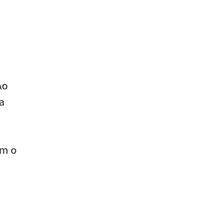
Ao
a
om o