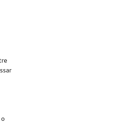
tre
ssar
 o