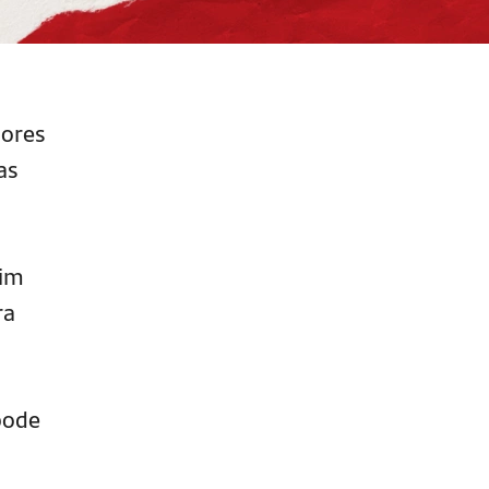
iores
as
sim
ra
pode