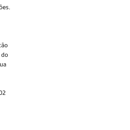
ções.
tão
o do
sua
702