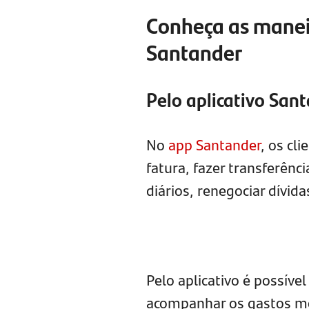
Conheça as maneir
Santander
Pelo aplicativo San
No
app Santander
, os cl
fatura, fazer transferênc
diários, renegociar dívid
Pelo aplicativo é possíve
acompanhar os gastos me