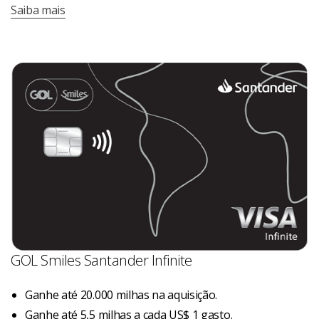
Saiba mais
GOL Smiles Santander Infinite
Ganhe até 20.000 milhas na aquisição.
Ganhe até 5,5 milhas a cada US$ 1 gasto.