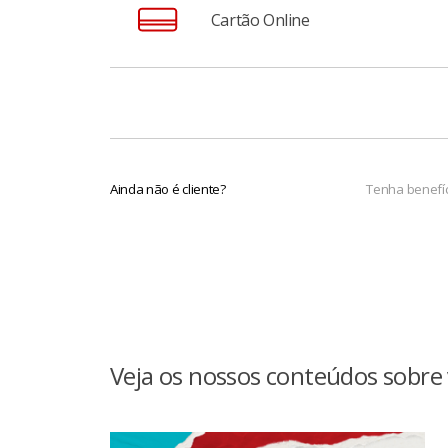
A Biometria Facial é uma funcionalidade qu
Cartão Online
e autorizar transações no App Santander.
Para ativar, acesse o App Santander > Menu 
Os Cartões Santander e o cartão da conta 
sites e aplicativos e inclusive em pagamento
Ainda não é cliente?
Tenha benefíc
Veja os nossos conteúdos sobre