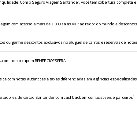
nquilidade. Com o Seguro Viagem Santander, você tem cobertura completa e 
iagem com acesso a mais de 1.000 salas VIP⁵ ao redor do mundo e descontos 
os ou ganhe descontos exclusivos no aluguel de carros e reservas de hotéis
s.com com o cupom BENEFICIOESFERA.
ica com notas autênticas e taxas diferenciadas em agências especializadas
rtadores de cartão Santander com cashback em combustíveis e parceiros⁴