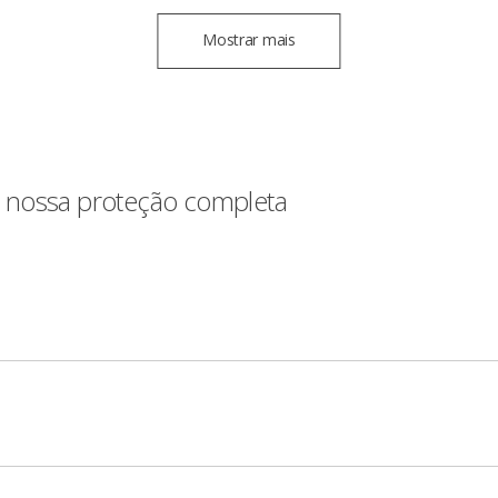
Mostrar mais
 nossa proteção completa
gurança que protege suas transações com verificação em duas
lateral > Segurança > Habilitar ID Santander.