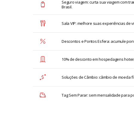
Seguro viagem: curta sua viagem com tra
Brasil.
Sala VIP: melhore suas experiências de v
Descontos e Pontos Esfera: acumule pont
10% de desconto em hospedagens hotei
Soluções de Câmbio: câmbio de moeda fís
Tag Sem Parar: sem mensalidade para po