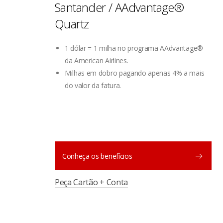
Santander / AAdvantage®
Quartz
1 dólar = 1 milha no programa AAdvantage®
da American Airlines.
Milhas em dobro pagando apenas 4% a mais
do valor da fatura.
Conheça os benefícios
Peça Cartão + Conta