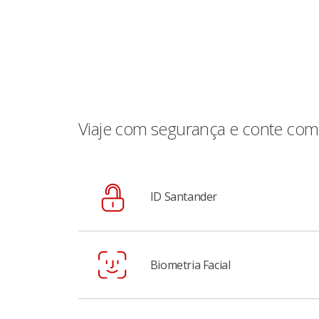
Viaje com segurança e conte com
ID Santander
O ID Santander é uma funcionalidade de se
Biometria Facial
Atendimento.
Para ativar, acesse o App Santander > Menu 