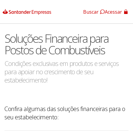
Buscar
Acessar
App Santander
Soluções Financeira para
App Santander Empresas
Postos de Combustíveis
Condições exclusivas em produtos e serviços
para apoiar no crescimento de seu
estabelecimento!
Confira algumas das soluções financeiras para o
seu estabelecimento: