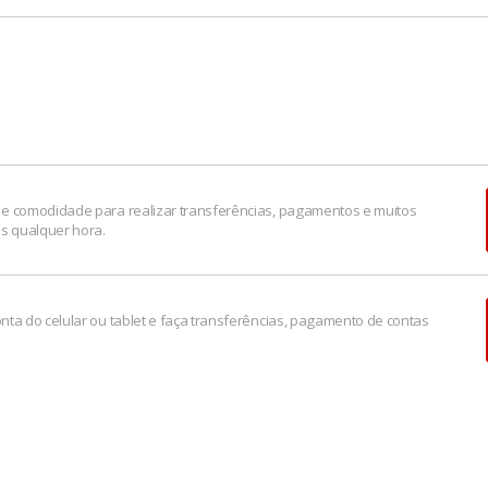
uditiva e de Fala).
8:00 as 20:00.
r.gov.br, que é um serviço público para solução alternativa de 
n do seu estado.
e comodidade para realizar transferências, pagamentos e muitos
os qualquer hora.
nta do celular ou tablet e faça transferências, pagamento de contas