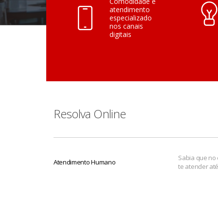
Comodidade e
atendimento
especializado
nos canais
digitais
Resolva Online
Sabia que no 
Atendimento Humano
te atender at