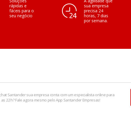
Soluções
A agilidade que
rápidas e
sua empresa
fáceis para o
precisa 24
seu negócio
horas, 7 dias
por semana.
chat Santander sua empresa conta com um especialista online para
é as 22h? Fale agora mesmo pelo App Santander Empresas!