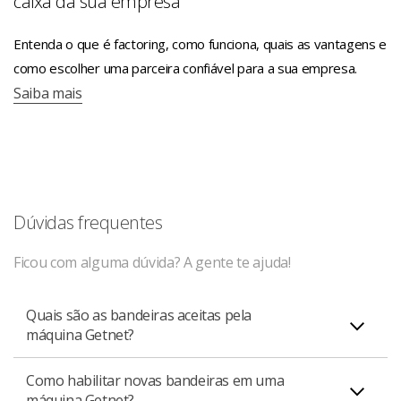
caixa da sua empresa
Entenda o que é factoring, como funciona, quais as vantagens e
como escolher uma parceira confiável para a sua empresa.
Saiba mais
Dúvidas frequentes
Ficou com alguma dúvida? A gente te ajuda!
Quais são as bandeiras aceitas pela
máquina Getnet?
Como habilitar novas bandeiras em uma
As bandeiras habilitadas tanto para Pessoa Física como
máquina Getnet?