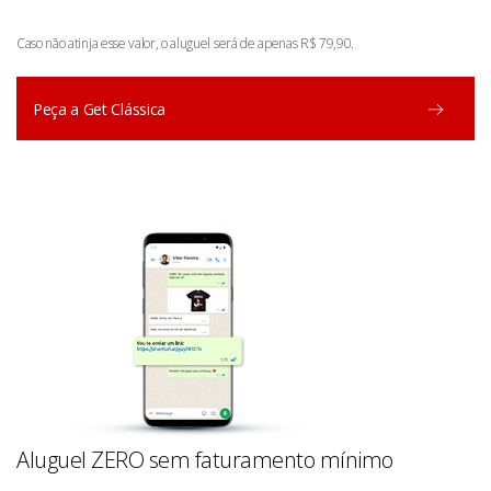
Caso não atinja esse valor, o aluguel será de apenas R$ 79,90.
Peça a Get Clássica
Aluguel ZERO sem faturamento mínimo