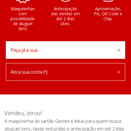
Maquininhas
Antecipação
Aproximação,
com
das vendas em
Pix, QR Code e
possibilidade
até 2 dias
Chip.
de aluguel
úteis.
zero;
Peça já a sua
Abra sua conta PJ
Vendeu, zerou!
A maquininha de cartão Getnet é ideal para quem busca
aluguel zero, taxas reduzidas e antecipação em até 2 dias