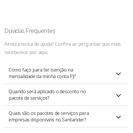
Dúvidas Frequentes
Ainda precisa de ajuda? Confira as perguntas que mais
recebemos por aqui.
Como faço para ter isenção na
mensalidade da minha conta PJ?
Quando será aplicado o desconto no
Existem duas maneiras de isentar a mensalidade do seu
pacote de serviços?
pacote empresarial: por meio do faturamento ou por
investimentos.
Quais são os pacotes de serviços para
O desconto será aplicado dois meses após o
Confira as condições de cada pacote disponível para
empresas disponíveis no Santander?
cumprimento dos critérios de isenção do pacote. Por
obter a isenção:
exemplo, se sua empresa atender aos critérios em
Pacote Conta MEI+