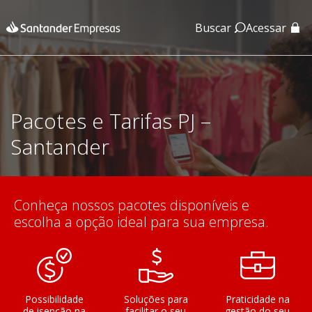
Buscar
Acessar
App Santander
App Santander Empresas
Pacotes e Tarifas PJ –
Santander
Conheça nossos pacotes disponíveis e
escolha a opção ideal para sua empresa.
Possibilidade
Soluções para
Praticidade na
de isenção na
facilitar o seu
gestão do seu