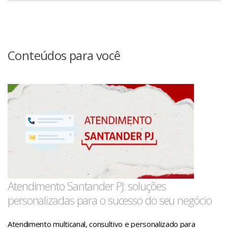
Pacotes de Serviços PJ Santander
Família Conta+ Integrada
PDF
Tabela de serviços vigentes até 31/05/2026
Pacote Private
Conteúdos para você
Pacotes de Serviços Governos & Instituições
Pacotes descontinuados
Pacotes de Serviços Universidades
Pacote de Serviços para o Terceiro Setor
Atendimento Santander PJ: soluções
personalizadas para o sucesso do seu negócio
Atendimento multicanal, consultivo e personalizado para