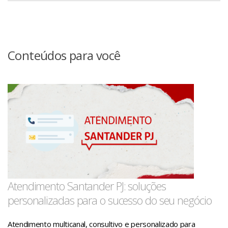
Pacotes de Serviços PJ Santander
Família Conta+ Integrada
PDF
Tabela de serviços vigentes até 31/05/2026
Pacote Private
Conteúdos para você
Pacotes de Serviços Governos & Instituições
Pacotes descontinuados
Pacotes de Serviços Universidades
Pacote de Serviços para o Terceiro Setor
Atendimento Santander PJ: soluções
personalizadas para o sucesso do seu negócio
Atendimento multicanal, consultivo e personalizado para