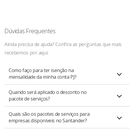
Dúvidas Frequentes
Ainda precisa de ajuda? Confira as perguntas que mais
recebemos por aqui.
Como faço para ter isenção na
mensalidade da minha conta PJ?
Quando será aplicado o desconto no
Existem duas maneiras de isentar a mensalidade do seu
pacote de serviços?
pacote empresarial: por meio do faturamento ou por
investimentos.
Quais são os pacotes de serviços para
O desconto será aplicado dois meses após o
Confira as condições de cada pacote disponível para
empresas disponíveis no Santander?
cumprimento dos critérios de isenção do pacote. Por
obter a isenção:
exemplo, se sua empresa atender aos critérios em
Pacote Conta MEI+