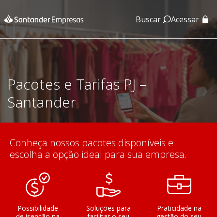
Buscar
Acessar
App Santander
App Santander Empresas
Pacotes e Tarifas PJ –
Santander
Conheça nossos pacotes disponíveis e
escolha a opção ideal para sua empresa.
Possibilidade
Soluções para
Praticidade na
de isenção na
facilitar o seu
gestão do seu