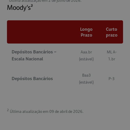
Moody‘s²
Longo
Curto
Prazo
prazo
Depósitos Bancários –
Aaa.br
ML A-
Escala Nacional
(estável)
1.br
Baa3
Depósitos Bancários
P-3
(estável)
2
Última atualização em 09 de abril de 2026.