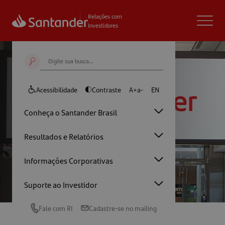
Relações com
Investidores
Acessibilidade
Contraste
A+
a-
EN
Conheça o Santander Brasil
Ratings
Resultados e Relatórios
Informações Corporativas
Home
/
Conheça o Santander Brasil
/
Ratings
Suporte ao Investidor
Fale com RI
Cadastre-se no mailing