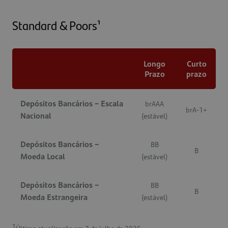
Standard & Poors¹
Longo
Curto
Prazo
prazo
Depósitos Bancários – Escala
brAAA
brA-1+
Nacional
(estável)
Depósitos Bancários –
BB
B
Moeda Local
(estável)
Depósitos Bancários –
BB
B
Moeda Estrangeira
(estável)
1
Última atualização em 2 de julho de 2026.