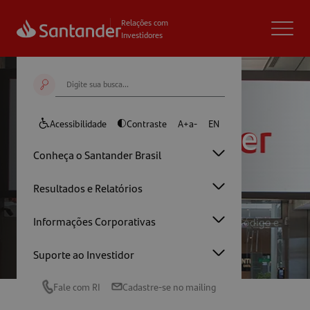
Relações com
Investidores
Estatuto, Código e
Acessibilidade
Contraste
A+
a-
EN
Conheça o Santander Brasil
Políticas
Resultados e Relatórios
Informações Corporativas
Home
/
Informações Corporativas
/
Estatuto, Código e
Políticas
Suporte ao Investidor
Fale com RI
Cadastre-se no mailing