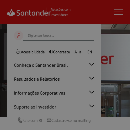
Relações com
Investidores
Relatórios e
Acessibilidade
Contraste
A+
a-
EN
Conheça o Santander Brasil
Apresentações
Resultados e Relatórios
Informações Corporativas
Home
/
Resultados e Relatórios
/
Relatórios e
Apresentações
Suporte ao Investidor
Fale com RI
Cadastre-se no mailing