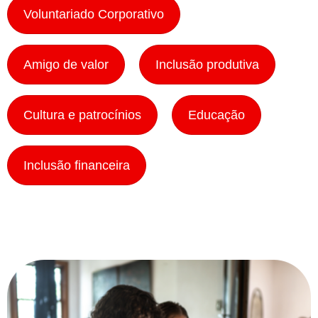
Voluntariado Corporativo
Amigo de valor
Inclusão produtiva
Cultura e patrocínios
Educação
Inclusão financeira