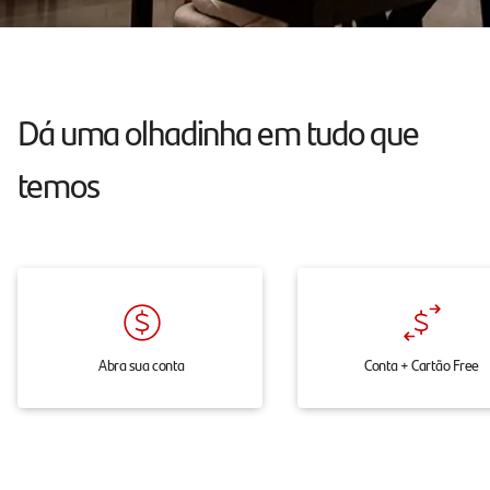
atendimento
24h
pelo
chat,
Dá uma olhadinha em tudo que
onde
temos
e
quando
você
precisar.
Abra sua conta
Conta + Cartão Free