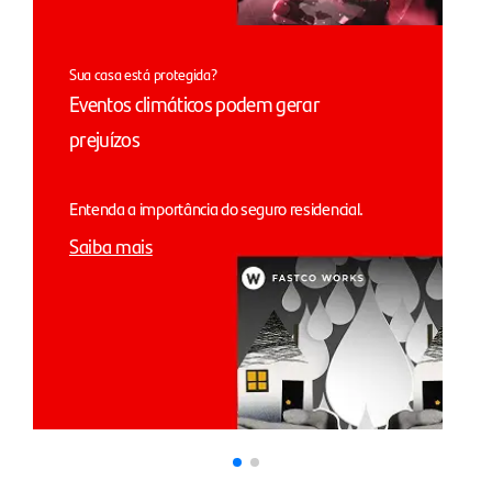
Sua casa está protegida?
Eventos climáticos podem gerar
prejuízos
Entenda a importância do seguro residencial.
Saiba mais