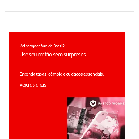
Vai comprar fora do Brasil?
Use seu cartão sem surpresas
Entenda taxas, câmbio e cuidados essenciais.
Veja as dicas