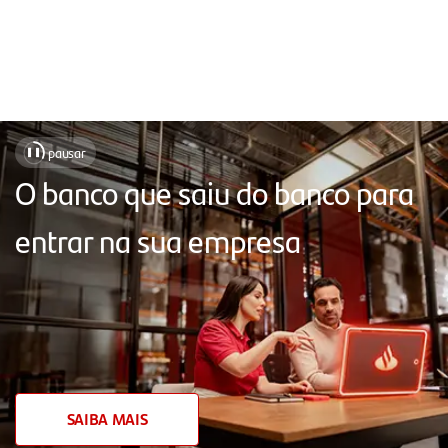
Soluções
pausar
❚❚
para
O banco que saiu do banco para
facilitar
entrar na sua empresa
o
seu
dia
a
dia,
com
SAIBA MAIS