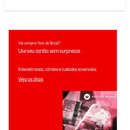
Vai comprar fora do Brasil?
Use seu cartão sem surpresas
Entenda taxas, câmbio e cuidados essenciais.
Veja as dicas