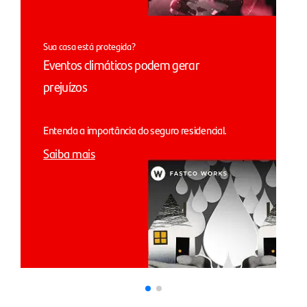
Sua casa está protegida?
Eventos climáticos podem gerar
prejuízos
Entenda a importância do seguro residencial.
Saiba mais