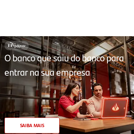
Soluções
pausar
❚❚
para
O banco que saiu do banco para
facilitar
entrar na sua empresa
o
seu
dia
a
dia,
com
SAIBA MAIS