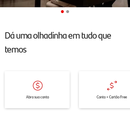
atendimento
24h
pelo
chat,
Dá uma olhadinha em tudo que
onde
temos
e
quando
você
precisar.
Abra sua conta
Conta + Cartão Free