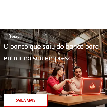
Soluções
pausar
❚❚
para
O banco que saiu do banco para
facilitar
entrar na sua empresa
o
seu
dia
a
dia,
com
SAIBA MAIS