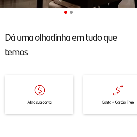
atendimento
24h
pelo
chat,
Dá uma olhadinha em tudo que
onde
temos
e
quando
você
precisar.
Abra sua conta
Conta + Cartão Free