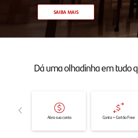
atendimento
SAIBA MAIS
24h
pelo
chat,
onde
e
Dá uma olhadinha em tudo 
quando
você
precisar.
Abra sua conta
Conta + Cartão Free