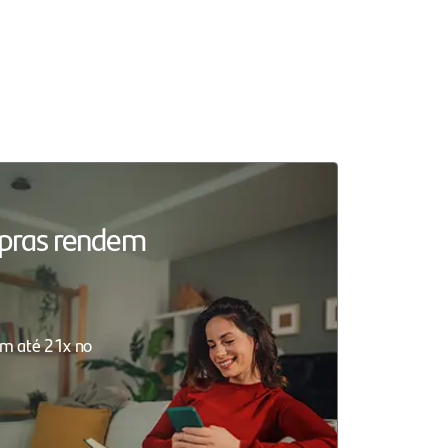
mpras rendem
m até 21x no