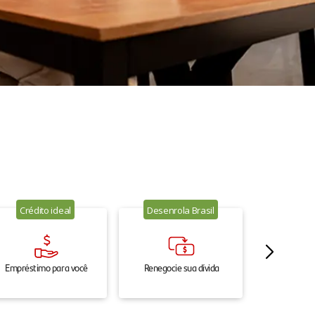
Crédito ideal
Desenrola Brasil
Empréstimo para você
Renegocie sua dívida
Renegocie