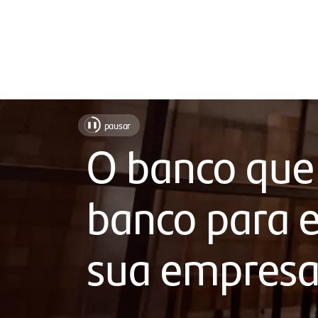
Soluções
pausar
❚❚
para
O banco que
facilitar
o
banco para e
seu
dia
sua empres
a
dia,
com