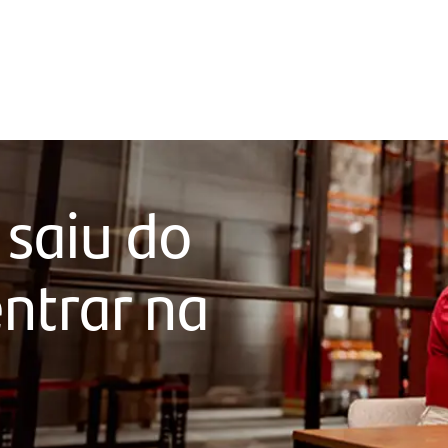
 saiu do
ntrar na
a