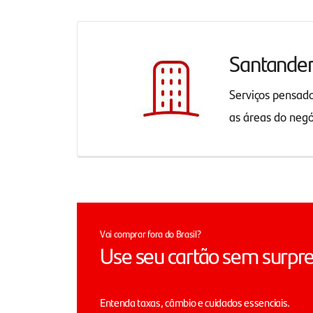
Santande
Serviços pensad
as áreas do neg
Vai comprar fora do Brasil?
Use seu cartão sem surpr
Entenda taxas, câmbio e cuidados essenciais.