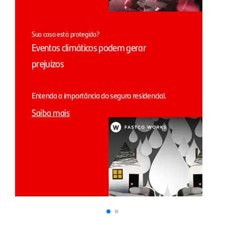
Sua casa está protegida?
Eventos climáticos podem gerar
prejuízos
Entenda a importância do seguro residencial.
Saiba mais