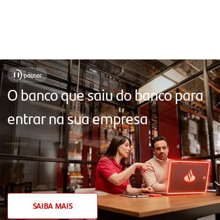
Soluções
pausar
❚❚
para
O banco que saiu do banco para
facilitar
entrar na sua empresa
o
seu
dia
a
dia,
com
SAIBA MAIS