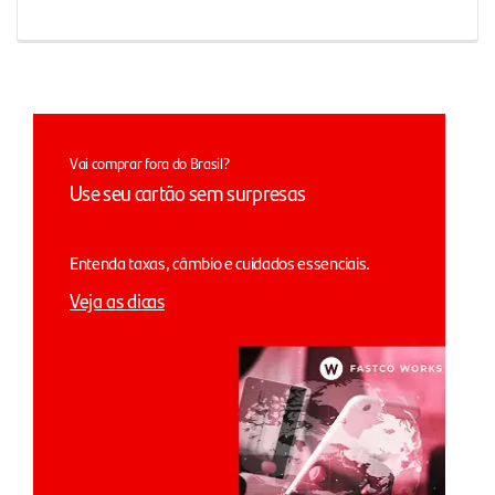
Vai comprar fora do Brasil?
Use seu cartão sem surpresas
Entenda taxas, câmbio e cuidados essenciais.
Veja as dicas