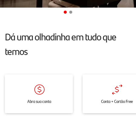
atendimento
24h
pelo
chat,
Dá uma olhadinha em tudo que
onde
temos
e
quando
você
precisar.
Abra sua conta
Conta + Cartão Free