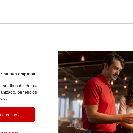
r na sua empresa.
 no dia a dia da sua
nizado, benefícios
cio.
a sua conta
Clique aqui