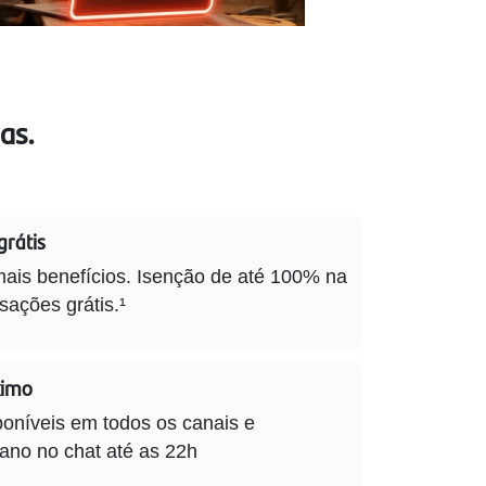
as.
grátis
ais benefícios. Isenção de até 100% na
sações grátis.¹
ximo
poníveis em todos os canais e
no no chat até as 22h