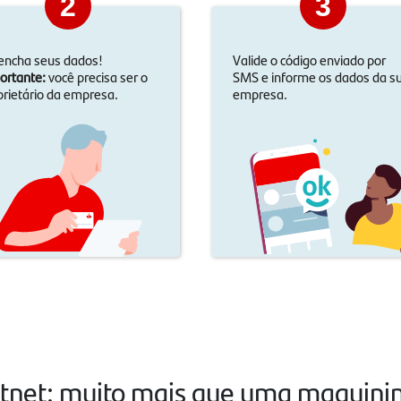
2
3
encha seus dados!
Valide o código enviado por
ortante:
você precisa ser o
SMS e informe os dados da s
prietário da empresa.
empresa.
tnet: muito mais que uma maquini