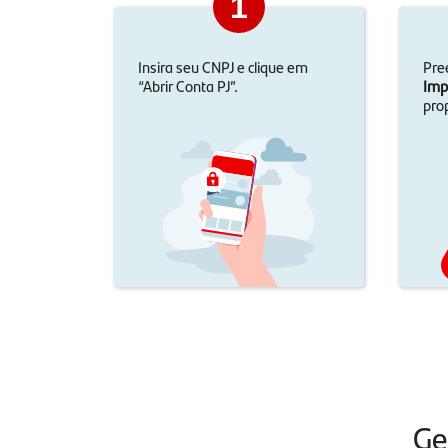
1
Insira seu CNPJ e clique em
Pre
“Abrir Conta PJ”.
Imp
pro
Ge