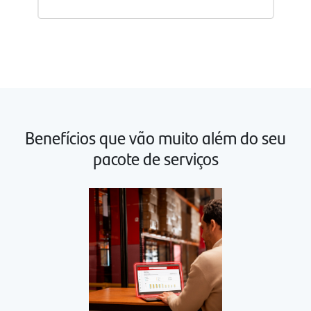
Abrir
detalhes
do
pacote
avançar
1
Benefícios que vão muito além do seu
pacote de serviços