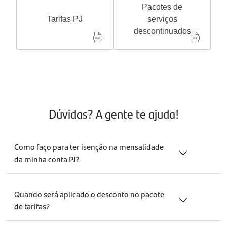
Pacotes de
Tarifas PJ
serviços
descontinuados
Dúvidas? A gente te ajuda!
Como faço para ter isenção na mensalidade
da minha conta PJ?
Realizar mensalmente o pagamento do DAS em débito
automático na sua conta do Santander Empresas garante
Quando será aplicado o desconto no pacote
100% de isenção.
de tarifas?
A regra é simples, paga o DAS agora, isenta daqui a 2
O desconto será aplicado dois meses após o