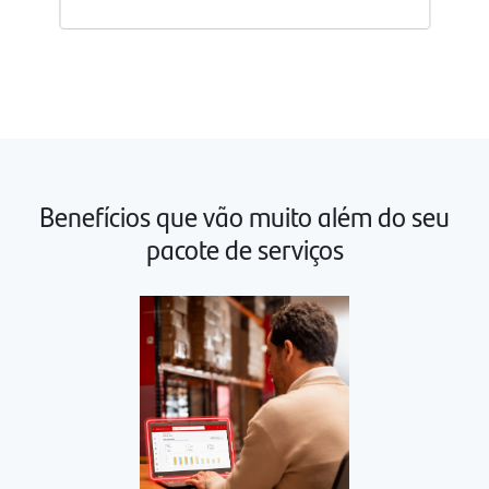
Abrir
detalhes
do
pacote
avançar
1
Benefícios que vão muito além do seu
pacote de serviços