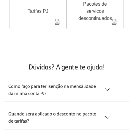
Pacotes de
Tarifas PJ
serviços
descontinuados
Dúvidas? A gente te ajuda!
Como faço para ter isenção na mensalidade
da minha conta PJ?
Realizar mensalmente o pagamento do DAS em débito
automático na sua conta do Santander Empresas garante
Quando será aplicado o desconto no pacote
100% de isenção.
de tarifas?
A regra é simples, paga o DAS agora, isenta daqui a 2
O desconto será aplicado dois meses após o