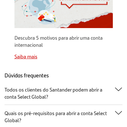
conta
internacional
Descubra 5 motivos para abrir uma conta
internacional
Saiba mais
Dúvidas frequentes
Todos os clientes do Santander podem abrir a
conta Select Global?
A conta Select Global estará disponível para os
Quais os pré-requisitos para abrir a conta Select
clientes correntistas dos segmentos: Especial,
Global?
Select e Private.