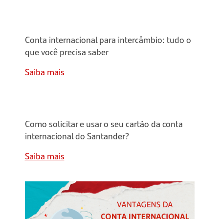
Conteúdo:
Conta
internacional
Conta internacional para intercâmbio: tudo o
para
que você precisa saber
intercâmbio
Saiba mais
Conteúdo:
Cartão
conta
Como solicitar e usar o seu cartão da conta
internacional
internacional do Santander?
Saiba mais
Conteúdo:
Motivos
para
abrir