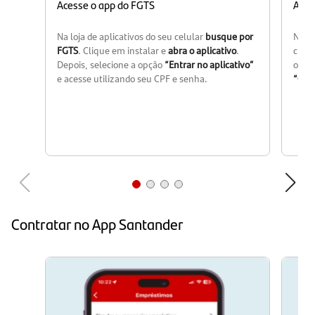
Acesse o app do FGTS
Alte
Na loja de aplicativos do seu celular
busque por
Na pa
FGTS
. Clique em instalar e
abra o aplicativo
.
cliq
Depois, selecione a opção
“Entrar no aplicativo”
os te
e acesse utilizando seu CPF e senha.
“Opt
Contratar no App Santander