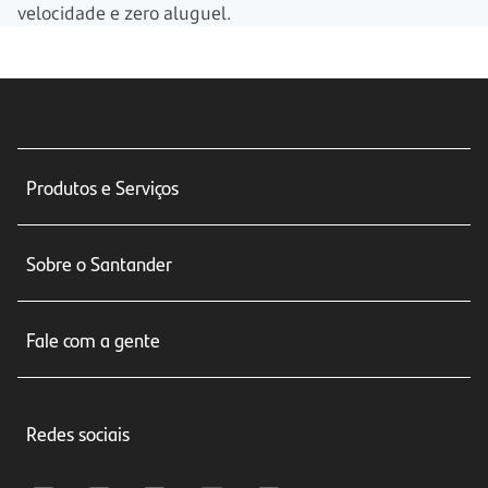
velocidade e zero aluguel.
Produtos e Serviços
Conta corrente
Sobre o Santander
Cartões de crédito
Sobre nós
Seguros
Fale com a gente
Educação Financeira
Crédito e Financiamentos
Central de Atendimento
Trabalhe conosco
Investimentos
Redes sociais
Central de Renegociação
Sustentabilidade
Tarifas e pacotes de serviços
S.A.C