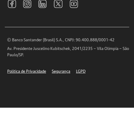
Relações com Investidores
Para sua Empresa
Ouvidoria
Imprensa
Encontre nossas agências
Análises Econômicas
Horários de Atendimento
© Banco Santander (Brasil) S.A., CNPJ: 90.400.888/0001-42
Definições de Cookies
Av. Presidente Juscelino Kubitschek, 2041/2235 – Vila Olímpia – São
Telefones
Paulo/SP.
Segurança
Política de Privacidade
Segurança
LGPD
Ética – Canal de denúncia