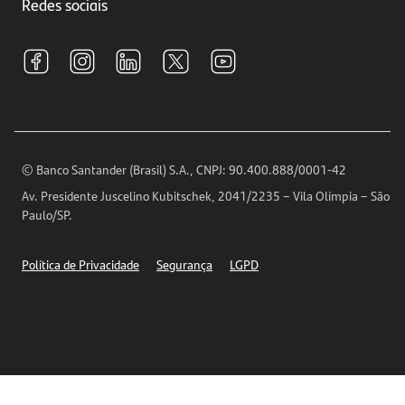
Investimentos
Redes sociais
Central de Renegociação
Sustentabilidade
Tarifas e pacotes de serviços
S.A.C
Relações com Investidores
Para sua Empresa
Ouvidoria
Imprensa
Encontre nossas agências
Análises Econômicas
Horários de Atendimento
© Banco Santander (Brasil) S.A., CNPJ: 90.400.888/0001-42
Definições de Cookies
Av. Presidente Juscelino Kubitschek, 2041/2235 – Vila Olímpia – São
Telefones
Paulo/SP.
Segurança
Política de Privacidade
Segurança
LGPD
Ética – Canal de denúncia