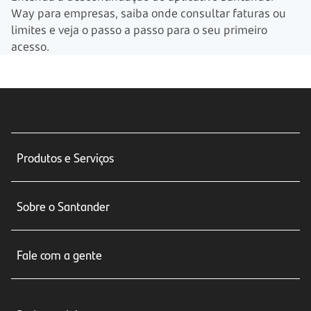
Way para empresas, saiba onde consultar faturas ou
limites e veja o passo a passo para o seu primeiro
acesso.
Produtos e Serviços
Conta corrente
Sobre o Santander
Cartões de crédito
Sobre nós
Seguros
Fale com a gente
Educação Financeira
Crédito e Financiamentos
Central de Atendimento
Trabalhe conosco