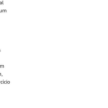
al
 um
m
om
m,
cício