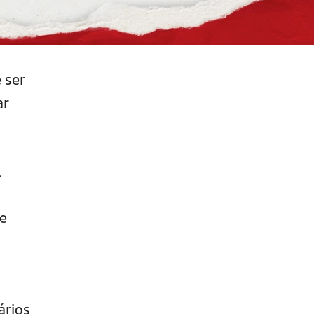
 ser
ar
l
 e
ários