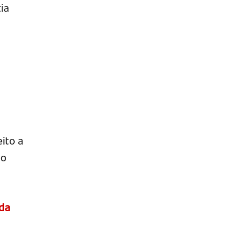
ia
ito a
do
da