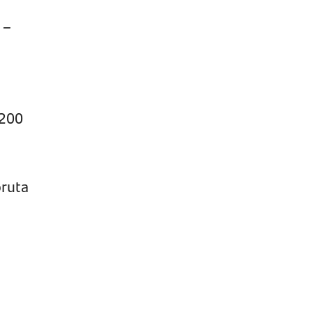
 –
 200
bruta