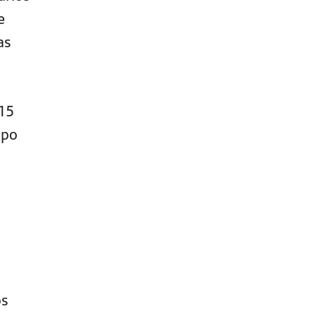
e
as
 15
upo
os