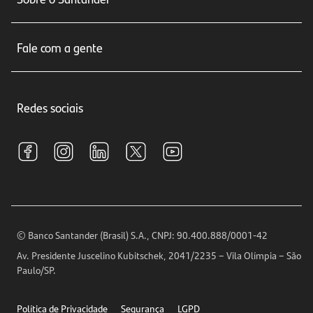
Cartões de crédito
Sobre nós
Seguros
Fale com a gente
Educação Financeira
Crédito e Financiamentos
Central de Atendimento
Trabalhe conosco
Investimentos
Redes sociais
Central de Renegociação
Sustentabilidade
Tarifas e pacotes de serviços
S.A.C
Relações com Investidores
Para sua Empresa
Ouvidoria
Imprensa
Encontre nossas agências
Análises Econômicas
Horários de Atendimento
© Banco Santander (Brasil) S.A., CNPJ: 90.400.888/0001-42
Definições de Cookies
Av. Presidente Juscelino Kubitschek, 2041/2235 – Vila Olímpia – São
Telefones
Paulo/SP.
Segurança
Política de Privacidade
Segurança
LGPD