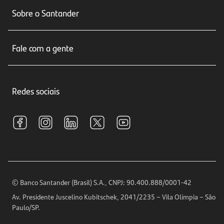
Conta corrente
Sobre o Santander
Cartões de crédito
Sobre nós
Seguros
Fale com a gente
Educação Financeira
Crédito e Financiamentos
Central de Atendimento
Trabalhe conosco
Investimentos
Redes sociais
Central de Renegociação
Sustentabilidade
Tarifas e pacotes de serviços
S.A.C
Relações com Investidores
Para sua Empresa
Ouvidoria
Imprensa
Encontre nossas agências
Análises Econômicas
Horários de Atendimento
© Banco Santander (Brasil) S.A., CNPJ: 90.400.888/0001-42
Definições de Cookies
Av. Presidente Juscelino Kubitschek, 2041/2235 – Vila Olímpia – São
Telefones
Paulo/SP.