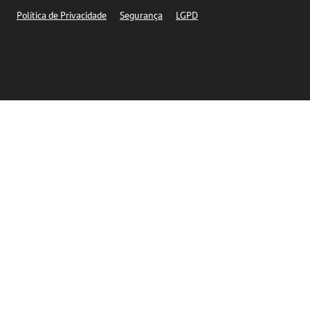
Segurança
Política de Privacidade
Segurança
LGPD
Ética – Canal de denúncia