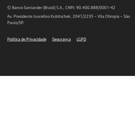
Horários de Atendimento
© Banco Santander (Brasil) S.A., CNPJ: 90.400.888/0001-42
Definições de Cookies
Av. Presidente Juscelino Kubitschek, 2041/2235 – Vila Olímpia – São
Telefones
Paulo/SP.
Segurança
Política de Privacidade
Segurança
LGPD
Ética – Canal de denúncia